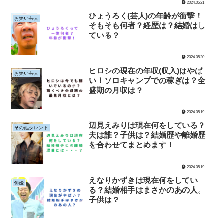
2024.05.21
ひょうろく(芸人)の年齢が衝撃！
お笑い芸人
そもそも何者？経歴は？結婚はし
ている？
2024.05.20
ヒロシの現在の年収(収入)はやば
お笑い芸人
い！ソロキャンプでの稼ぎは？全
盛期の月収は？
2024.05.19
辺見えみりは現在何をしている？
その他タレント
夫は誰？子供は？結婚歴や離婚歴
を合わせてまとめます！
2024.05.19
えなりかずきは現在何をしてい
俳優
る？結婚相手はまさかのあの人。
子供は？