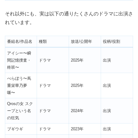
それ以外にも、実は以下の通りたくさんのドラマに出演さ
れています。
番組名/作品名
種類
放送/公開年
役柄/役割
アイシー〜瞬
間記憶捜査・
ドラマ
2025年
出演
柊班〜
べらぼう〜蔦
重栄華乃夢
ドラマ
2025年
出演
噺〜
Qrosの女 スク
ープという名
ドラマ
2024年
出演
の狂気
ブギウギ
ドラマ
2023年
出演