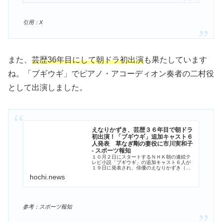
引用：X
また、
芸歴36年目にして朝ドラ初出演
も果たしています
ね。「ブギウギ」でピアノ・アコーディオン奏者の二村役
として出演しました。
えなりかずき、芸歴３６年目で朝ドラ
初出演！「ブギウギ」追加キャスト６
人発表 草なぎ剛の妻役に市川実和子
- スポーツ報知
１０月２日にスタートするＮＨＫ朝の連続テ
レビ小説「ブギウギ」の追加キャスト６人が
１９日に発表され、俳優のえなりかずき（３
８）が芸歴３６年目で朝ドラに初出演するこ
hochi.news
とが分かった。
参考：スポーツ報知