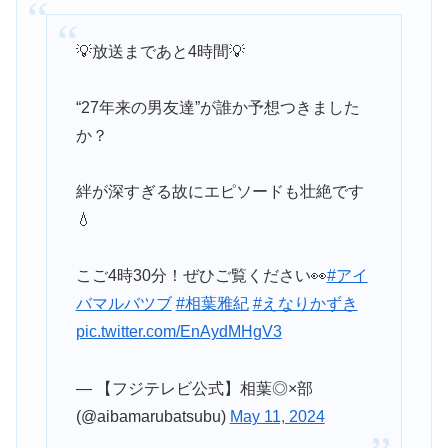
💡放送まであと4時間💡
“27年来の男友達”が誰か予想つきました
か？
絆が深すぎる故にエピソードも壮絶です
💧
こご4時30分！ぜひご覧ください👀
#アイ
バマルバツブ
#相葉雅紀
#えなりかずき
pic.twitter.com/EnAydMHgV3
— 【フジテレビ公式】相葉◎×部
(@aibamarubatsubu)
May 11, 2024