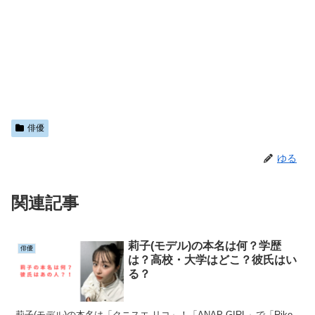
俳優
ゆる
関連記事
莉子(モデル)の本名は何？学歴
俳優
は？高校・大学はどこ？彼氏はい
る？
莉子(モデル)の本名は「クニスエ リコ」！「ANAP GIRL」で「Riko