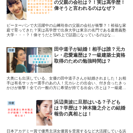
の父親の会社は？！実は高学歴！
偉そうと言われるのはなぜ？
ピーターパンで大活躍中の山﨑玲奈の父親の会社が衝撃？！裕福な家
庭で育ってきた？実は高学歴で出身大学は東京の名門である慶應義塾
大学・・・？！偉そうだとSNS上で話題になっているのはな
ぜ・・・？！そんな山﨑玲奈さんについて簡単にまとめていきます！
田中道子が結婚！相手は誰？元カ
俳優
レ・恋愛遍歴は？一級建築士資格
取得のための勉強時間は？
大奥にも出演している、女優の田中道子さんが結婚されました！お相
手は有名サッカー選手のあの人！元カレとの出会い、付き合ったきっ
かけが衝撃！全ての一般の方に希望が持てる出会い方とは？一級建築
士資格は約1,500時間にも及ぶ時間をかけて取得！そこまで努力して
資格取得を目指すことになったきっかけについても記述しています！
浜辺美波に旦那はいる？子ども
俳優
は？学歴は？神木隆之介との結婚
報告の真相とは！
日本アカデミー賞で優秀主演女優賞を受賞するなど大活躍している浜