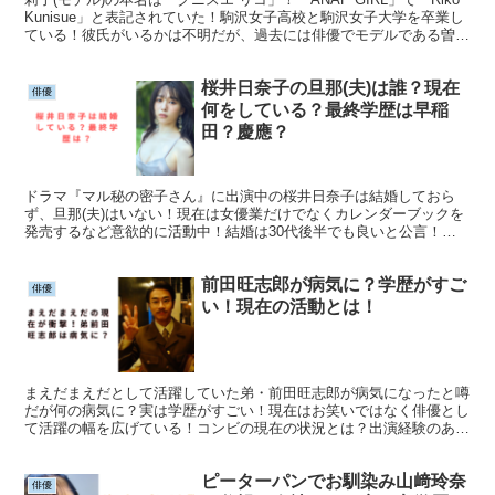
Kunisue」と表記されていた！駒沢女子高校と駒沢女子大学を卒業し
ている！彼氏がいるかは不明だが、過去には俳優でモデルである曽田
陵介と付き合っていた？！「そたりこ」として人気を博していた！
桜井日奈子の旦那(夫)は誰？現在
俳優
何をしている？最終学歴は早稲
田？慶應？
ドラマ『マル秘の密子さん』に出演中の桜井日奈子は結婚しておら
ず、旦那(夫)はいない！現在は女優業だけでなくカレンダーブックを
発売するなど意欲的に活動中！結婚は30代後半でも良いと公言！最
終学歴は早稲田・慶應ではなく日本大学だった！本人が明かした好き
なタイプとは？
前田旺志郎が病気に？学歴がすご
俳優
い！現在の活動とは！
まえだまえだとして活躍していた弟・前田旺志郎が病気になったと噂
だが何の病気に？実は学歴がすごい！現在はお笑いではなく俳優とし
て活躍の幅を広げている！コンビの現在の状況とは？出演経験のある
映画やドラマにはどのようなものがある？簡単にまとめていきます！
ピーターパンでお馴染み山﨑玲奈
俳優