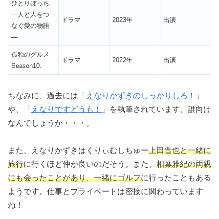
ひとりぼっち
―人と人をつ
ドラマ
2023年
出演
なぐ愛の物語
―
孤独のグルメ
ドラマ
2022年
出演
Season10.
ちなみに、過去には「
えなりかずきのしっかりしろ！
」
や、「
えなりですどうも！
」を執筆されています。誰向け
なんでしょうか・・・。
また、えなりかずきはくりぃむしちゅー
上田晋也と一緒に
旅行
に行くほど仲が良いのだそう。また、
相葉雅紀の両親
にも会ったことがあり、一緒にゴルフ
に行ったこともある
ようです。仕事とプライベートは密接に関わっています
ね！