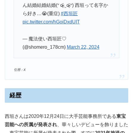
ん結婚結婚結婚(ᐡ o̴̶̷̥᷄ ̫ o̴̶̷̥᷅ ᐡ) 西垣って名字か
ら好き…😭(重症)
#西垣匠
pic.twitter.com/hGoiDxdUIT
— 魔法使い西垣匠♡
(@shomero_178cm)
March 22, 2024
引用：X
経歴
西垣さんは2020年12月24日に大手芸能事務所である
東宝
芸能への所属が発表され
、華々しいデビューを飾りました
。東宝芸能に所属が発表された際、すでに
2021年放送の