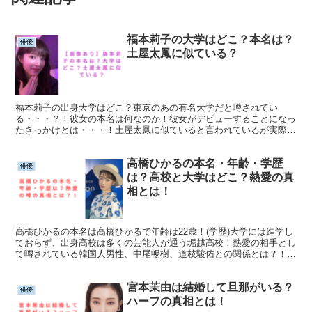
福本莉子の大学はどこ？本名は？
俳優
土屋太鳳に似ている？
福本莉子の出身大学はどこ？東京のあの有名大学だと噂されてい
る・・・？！彼女の本名は何なのか！彼女がデビューすることになっ
たきっかけとは・・・！土屋太鳳に似ていると言われているが実際は
どうなの・・・？画像とともに検証し、簡単にまとめていきます！
高橋ひかるの本名・年齢・学歴
俳優
は？高校と大学はどこ？熱愛の真
相とは！
高橋ひかるの本名は高橋ひかるで年齢は22歳！(学歴)大学には進学し
ておらず、出身高校は多くの芸能人が通う堀越高校！熱愛の相手とし
て噂されている韓国人男性、中尾暢樹、道枝駿佑との関係とは？！
「第14回全日本国民的美少女コンテスト」でグランプリ受賞経験あ
り！
宮本茉由は結婚して旦那がいる？
俳優
ハーフの真相とは！