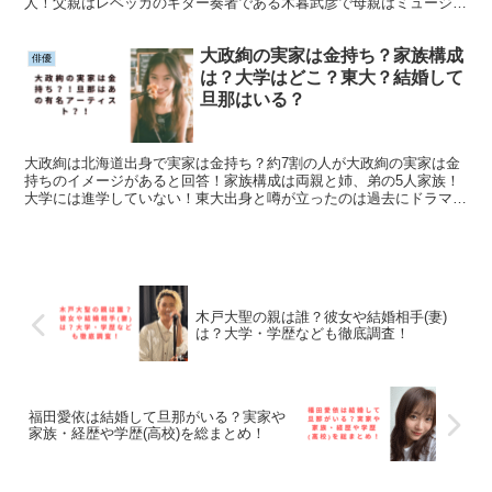
人！父親はレベッカのギター奏者である木暮武彦で母親はミュージシ
ャンのチエ・カジウラ！過去子役の際に1度芸能界引退をしている
が、今後の予定は無し！
大政絢の実家は金持ち？家族構成
俳優
は？大学はどこ？東大？結婚して
旦那はいる？
大政絢は北海道出身で実家は金持ち？約7割の人が大政絢の実家は金
持ちのイメージがあると回答！家族構成は両親と姉、弟の5人家族！
大学には進学していない！東大出身と噂が立ったのは過去にドラマで
東大出身のエリート役を演じたことがあるから！旦那はONE OK
ROCKのギタリストであるToru！
木戸大聖の親は誰？彼女や結婚相手(妻)
は？大学・学歴なども徹底調査！
福田愛依は結婚して旦那がいる？実家や
家族・経歴や学歴(高校)を総まとめ！