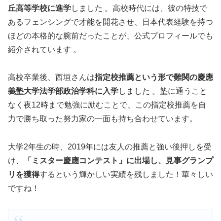
丘高等学校に進学
しました 。高校時代には、彼の特技で
あるフェンシングで才能を開花させ、日本代表経験を持つ
ほどの本格的な腕前だったことが、公式プロフィールでも
紹介されています 。
高校卒業後、西垣さんは
指定校推薦という形で難関の慶應
義塾大学法学部政治学科に入学
しました 。塾に通うこと
なく夜12時まで勉強に励むことで、この指定校推薦を自
力で勝ち取った努力家の一面も持ち合わせています。
大学2年生の時、2019年には友人の推薦と強い後押しを受
け、
「ミスター慶應コンテスト」に出場し、見事グランプ
リを獲得
するという輝かしい実績を残しました！華々しい
ですね！