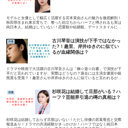
モデルと女優として幅広く活躍する宮本茉由さんの魅力を徹底解剖！
秋田県生まれ東京育ちで、整った顔立ちからハーフと噂されるも実は
純日本人。結婚はしていない！恋愛観や結婚観、デートスタイルにつ
いても赤裸々に語っています。女優としては『リーガルV』や『監察
医 朝顔』、『ドクターX』など数々の話題作に出演！
古川琴音は演技が下手ではなかっ
俳優
た?！趣里、岸井ゆきのに似てい
るが血縁関係は？
ドラマや映画で大活躍の古川琴音さんは「幽☆遊☆白書」で演技が下
手だと言われていますが、実際はどうなの？過去には主演女優賞や銀
熊賞を受賞？！趣里さんや岸井ゆきのさんに似ていると言われるが実
際血縁関係はある・・・？！事務所選定の理由になった大女優とは一
体誰・・・？！
杉咲花は結婚して旦那がいる？ハ
俳優
ーフ？芸能界引退の噂の真相は？
杉咲花は結婚しておらず旦那はいない！ただし俳優の若葉竜也と交際
報道あり！ドラマの共演経験がきっかけか！ハーフではなく純日本