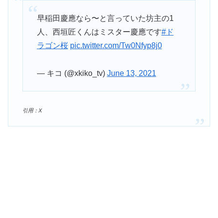
早稲田慶應なら〜と言っていた坊主の1
人、西垣匠くんはミスター慶應です
#ド
ラゴン桜
pic.twitter.com/Tw0Nfyp8j0
— キコ (@xkiko_tv)
June 13, 2021
引用：X