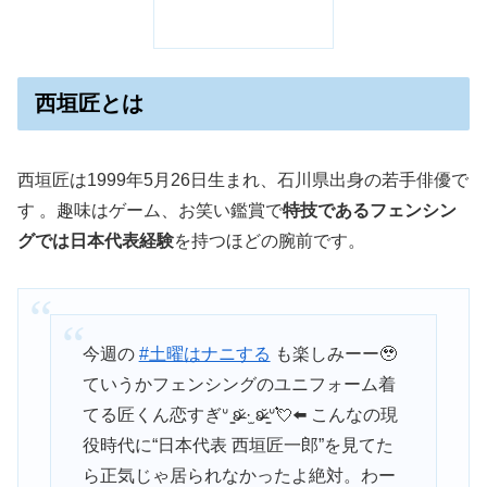
西垣匠とは
西垣匠は1999年5月26日生まれ、石川県出身の若手俳優で
す 。趣味はゲーム、お笑い鑑賞で
特技であるフェンシン
グでは日本代表経験
を持つほどの腕前です。
今週の
#土曜はナニする
も楽しみーー🥹
ていうかフェンシングのユニフォーム着
てる匠くん恋すぎᐡ ̳ʚ̴̶̷̆ ·̫ ʚ̴̶̷̆ ̳ᐡ💘⬅️ こんなの現
役時代に“日本代表 西垣匠一郎”を見てた
ら正気じゃ居られなかったよ絶対。わー