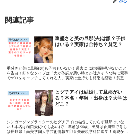
ゆる
関連記事
重盛さと美の旦那(夫)は誰？子供
その他タレント
はいる？実家は金持ち？貧乏？
重盛さと美に旦那(夫)も子供もいない！過去には結婚願望がないこと
を告白！好きなタイプは「犬が体調が悪い時とか吐きそうな時に素手
でゲロをキャッチしてくれる人」実家は金持ちも貧乏も経験！貧乏に
なったのは父親の事業失敗が原因！過去の彼氏との衝撃の出会い方と
は・・・？！
ヒグチアイは結婚して旦那がい
その他タレント
る？本名・年齢・出身は？大学は
どこ？
シンガーソングライターのヒグチアイは結婚しておらず旦那はいな
い！本名は樋口愛(ひぐちあい)で、年齢は34歳、出身は香川県で育ち
は長野県！尚美学園大学芸術情報学部音楽表現学科に進学！両親から