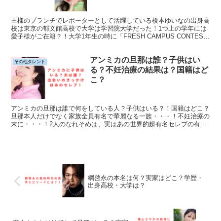
王様のブランチでレポーターとして活躍している榎本ゆいなの出身高
校は東京の郁文館高校で大学は学習院大学だった！1つ上の学年には
愛子様がご在籍？！大学1年生の時に「FRESH CAMPUS CONTEST
2021」で受賞した賞とそれに対するコメントとは？！
アンミカの旦那は誰？子供はい
その他タレント
る？不妊治療の結果は？国籍はど
こ？
アンミカの旦那は誰で何をしている人？子供はいる？！国籍はどこ？
旦那本人だけでなく家族全員有名で華麗なる一族・・・！不妊治療の
末に・・・！2人のなれそめは、実はあの世界的超有名セレブの有罪
判決にあった！「白って100色あんねん」以外にも名言が多数！その
一部を紹介します！
綱啓永の本名は何？実家はどこ？学歴・
出身高校・大学は？