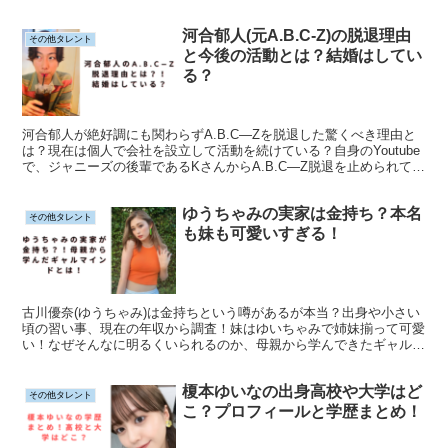
は大学に進学することを条件に上京の許可をもらっていた！
河合郁人(元A.B.C-Z)の脱退理由
その他タレント
と今後の活動とは？結婚はしてい
る？
河合郁人が絶好調にも関わらずA.B.C―Zを脱退した驚くべき理由と
は？現在は個人で会社を設立して活動を続けている？自身のYoutube
で、ジャニーズの後輩であるKさんからA.B.C―Z脱退を止められてい
た？ジャニーズデビューのきっかけは何だったのか、現在結婚はして
いるのか、簡単にまとめています！
ゆうちゃみの実家は金持ち？本名
その他タレント
も妹も可愛いすぎる！
古川優奈(ゆうちゃみ)は金持ちという噂があるが本当？出身や小さい
頃の習い事、現在の年収から調査！妹はゆいちゃみで姉妹揃って可愛
い！なぜそんなに明るくいられるのか、母親から学んできたギャルマ
インドとは！実は元ダンサーでEXILEのキッズダンサーとして活躍し
ていた？
榎本ゆいなの出身高校や大学はど
その他タレント
こ？プロフィールと学歴まとめ！