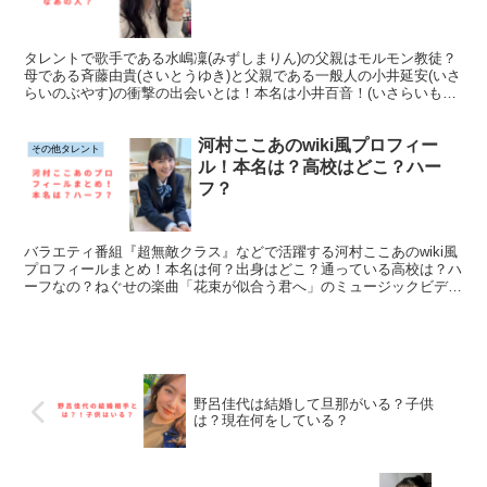
タレントで歌手である水嶋凜(みずしまりん)の父親はモルモン教徒？
母である斉藤由貴(さいとうゆき)と父親である一般人の小井延安(いさ
らいのぶやす)の衝撃の出会いとは！本名は小井百音！(いさらいもね)
本名と芸名の由来とは？出身大学はかの有名なあの大学・・・？！
河村ここあのwiki風プロフィー
その他タレント
ル！本名は？高校はどこ？ハー
フ？
バラエティ番組『超無敵クラス』などで活躍する河村ここあのwiki風
プロフィールまとめ！本名は何？出身はどこ？通っている高校は？ハ
ーフなの？ねぐせの楽曲「花束が似合う君へ」のミュージックビデオ
に出演！「ミスセブンティーン2022」に選ばれた河村ここあに要注
目！
野呂佳代は結婚して旦那がいる？子供
は？現在何をしている？