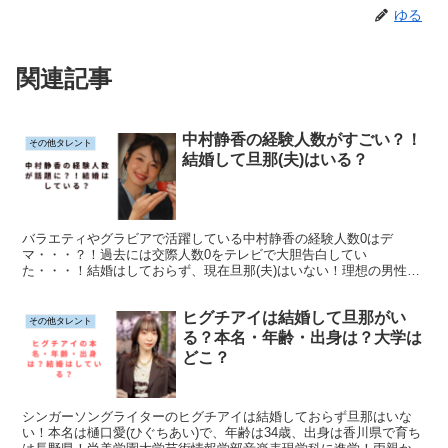
ゆる
関連記事
中村静香の経験人数がすごい？！
その他タレント
結婚して旦那(夫)はいる？
バラエティやグラビアで活躍している中村静香の経験人数0はデ
マ・・・？！過去には交際人数0をテレビで大胆告白してい
た・・・！結婚はしておらず、現在旦那(夫)はいない！理想の男性は
「4低」（低姿勢、低依存、低リスク、低燃費)だと発言！簡単にまと
めてみました！
ヒグチアイは結婚して旦那がい
その他タレント
る？本名・年齢・出身は？大学は
どこ？
シンガーソングライターのヒグチアイは結婚しておらず旦那はいな
い！本名は樋口愛(ひぐちあい)で、年齢は34歳、出身は香川県で育ち