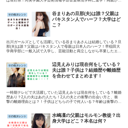
は長野県！尚美学園大学芸術情報学部音楽表現学科に進学！両親から
は大学に進学することを条件に上京の許可をもらっていた！
谷まりあの旦那(夫)は誰？父親は
その他タレント
パキスタン人でハーフ？大学はど
こ？
出川ガールズとしても活躍している谷まりあさんは結婚している？旦
那(夫)は誰？父親はパキスタン人で母親は日本人のハーフ！早稲田大
学商学部に一般入試で入学し、芸能活動と両立しながら卒業したエリ
ートで努力家！理想のデートプランや理想のプロポーズを大胆告白！
辺見えみりは現在何をしている？
その他タレント
夫は誰？子供は？結婚歴や離婚歴
を合わせてまとめます！
一時期テレビで大活躍していた辺見えみりは現在何をしている？離婚
歴あり？2人の夫はあの人たち！2人の夫との衝撃の出会い方と、衝
撃の離婚理由とは？！子供はどちらの子で何人いる？年齢は衝撃の
●●歳！辺見えみりがプロデュースしているブランド名とは？！
水嶋凜の父親はモルモン教徒？出
その他タレント
身大学はどこ？本名は何？